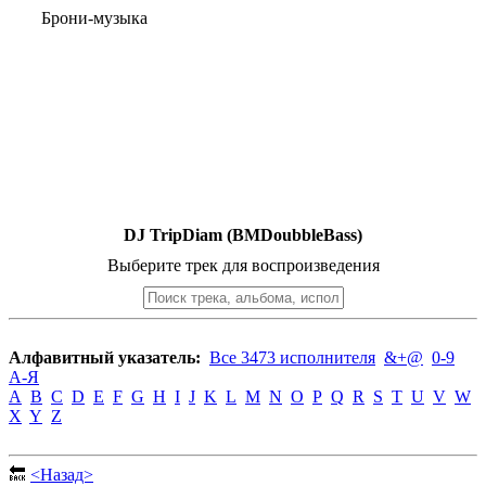
Брони-музыка
DJ TripDiam (BMDoubbleBass)
Выберите трек для воспроизведения
Алфавитный указатель:
Все 3473 исполнителя
&+@
0-9
А-Я
A
B
C
D
E
F
G
H
I
J
K
L
M
N
O
P
Q
R
S
T
U
V
W
X
Y
Z
🔙
<Назад>