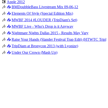
💽
Apple 2012
🎶
📥
BMDoubbleBass Livestream Mix 09-06-12
🎶
📥
Elements Of Style (Special Edition Mix)
🎶
📥
MWBF 2014 #LOUDER (TripDiam's Set)
🎶
📥
MWBF Live - Who's Drop is it Anyway
🎶
📥
Nightmare Nights Dallas 2015 - Results May Vary
🎶
📥
Raise Your Hands (Slander Festival Trap Edit) (HTWTC Trip
🎶
📥
TripDiam at Bronycon 2013 (with Lyonize)
🎶
📥
Under Our Crown (Mash Up)