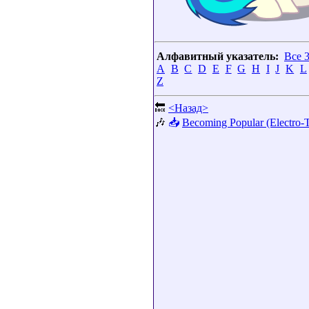
Алфавитный указатель:
Все 
A
B
C
D
E
F
G
H
I
J
K
L
Z
🔙
<Назад>
🎶
📥
Becoming Popular (Electro-