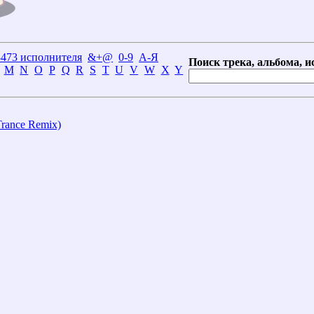
3473 исполнителя
&+@
0-9
А-Я
Поиск трека, альбома, и
M
N
O
P
Q
R
S
T
U
V
W
X
Y
Trance Remix)