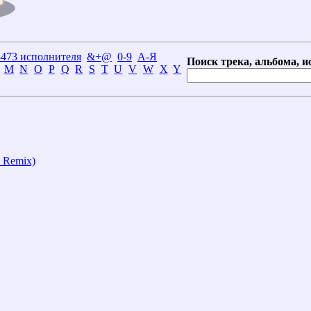
3473 исполнителя
&+@
0-9
А-Я
Поиск трека, альбома, и
M
N
O
P
Q
R
S
T
U
V
W
X
Y
 Remix)