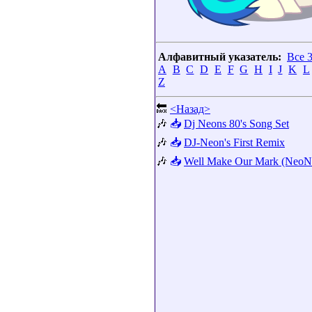
Алфавитный указатель:
Все 
A
B
C
D
E
F
G
H
I
J
K
L
Z
🔙
<Назад>
🎶
📥
Dj Neons 80's Song Set
🎶
📥
DJ-Neon's First Remix
🎶
📥
Well Make Our Mark (NeoN