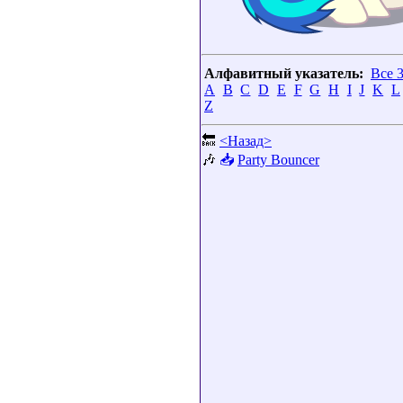
Алфавитный указатель:
Все 
A
B
C
D
E
F
G
H
I
J
K
L
Z
🔙
<Назад>
🎶
📥
Party Bouncer