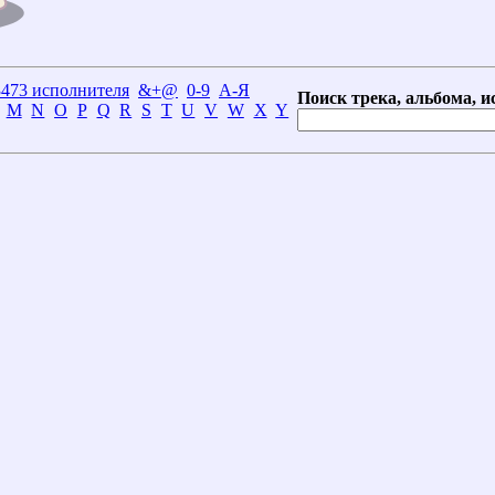
3473 исполнителя
&+@
0-9
А-Я
Поиск трека, альбома, и
M
N
O
P
Q
R
S
T
U
V
W
X
Y