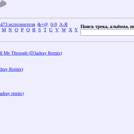
3473 исполнителя
&+@
0-9
А-Я
Поиск трека, альбома, и
M
N
O
P
Q
R
S
T
U
V
W
X
Y
Pull Me Through (D3adray Remix)
dray Remix)
3adray remix)