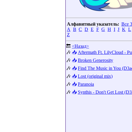
Алфавитный указатель:
Все 
A
B
C
D
E
F
G
H
I
J
K
L
Z
🔙
<Назад>
🎶
📥
Aftermath Ft. LilyCloud - 
🎶
📥
Broken Generosity
🎶
📥
Find The Music in You (D3a
🎶
📥
Lost (original mix)
🎶
📥
Paranoia
🎶
📥
Synthis - Don't Get Lost (D