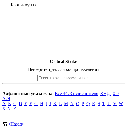
Брони-музыка
Critical Strike
Выберите трек для воспроизведения
Алфавитный указатель:
Все 3473 исполнителя
&+@
0-9
А-Я
A
B
C
D
E
F
G
H
I
J
K
L
M
N
O
P
Q
R
S
T
U
V
W
X
Y
Z
🔙
<Назад>