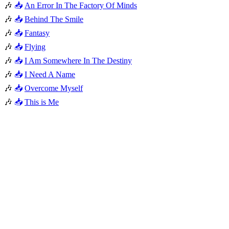
🎶
📥
An Error In The Factory Of Minds
🎶
📥
Behind The Smile
🎶
📥
Fantasy
🎶
📥
Flying
🎶
📥
I Am Somewhere In The Destiny
🎶
📥
I Need A Name
🎶
📥
Overcome Myself
🎶
📥
This is Me