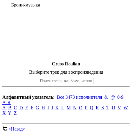
Брони-музыка
Creos Realian
Выберите трек для воспроизведения
Алфавитный указатель:
Все 3473 исполнителя
&+@
0-9
А-Я
A
B
C
D
E
F
G
H
I
J
K
L
M
N
O
P
Q
R
S
T
U
V
W
X
Y
Z
🔙
<Назад>