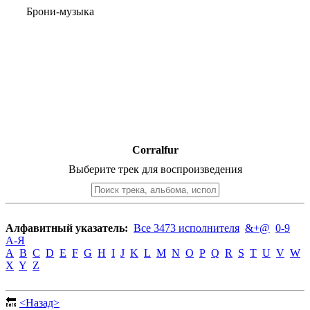
Брони-музыка
Corralfur
Выберите трек для воспроизведения
Алфавитный указатель:
Все 3473 исполнителя
&+@
0-9
А-Я
A
B
C
D
E
F
G
H
I
J
K
L
M
N
O
P
Q
R
S
T
U
V
W
X
Y
Z
🔙
<Назад>