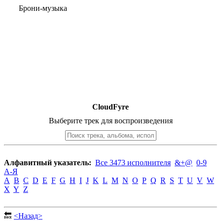
Брони-музыка
CloudFyre
Выберите трек для воспроизведения
Алфавитный указатель:
Все 3473 исполнителя
&+@
0-9
А-Я
A
B
C
D
E
F
G
H
I
J
K
L
M
N
O
P
Q
R
S
T
U
V
W
X
Y
Z
🔙
<Назад>