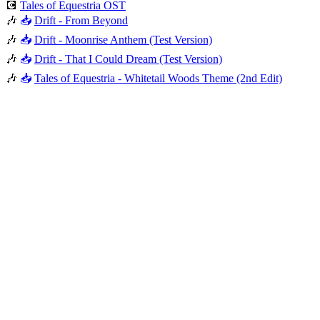
💽
Tales of Equestria OST
🎶
📥
Drift - From Beyond
🎶
📥
Drift - Moonrise Anthem (Test Version)
🎶
📥
Drift - That I Could Dream (Test Version)
🎶
📥
Tales of Equestria - Whitetail Woods Theme (2nd Edit)