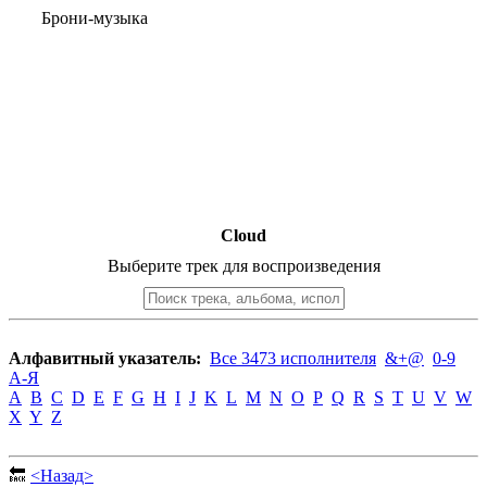
Брони-музыка
Cloud
Выберите трек для воспроизведения
Алфавитный указатель:
Все 3473 исполнителя
&+@
0-9
А-Я
A
B
C
D
E
F
G
H
I
J
K
L
M
N
O
P
Q
R
S
T
U
V
W
X
Y
Z
🔙
<Назад>