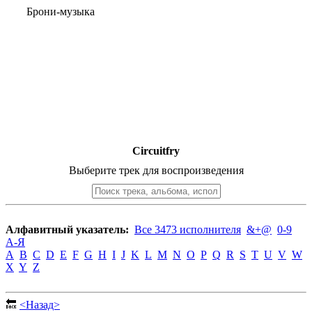
Брони-музыка
Circuitfry
Выберите трек для воспроизведения
Алфавитный указатель:
Все 3473 исполнителя
&+@
0-9
А-Я
A
B
C
D
E
F
G
H
I
J
K
L
M
N
O
P
Q
R
S
T
U
V
W
X
Y
Z
🔙
<Назад>