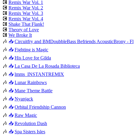
💽
Remix War Vol. 1
💽
Remix War Vol. 2
💽
Remix War Vol. 3
💽
Remix War Vol. 4
💽
Shake That Flank!
💽
Theory of Love
💽
We Broke It
🎶
📥
Circuitfry and BMDoubbleBass Befriends AcousticBrony - Flutte
🎶
📥
Fighting is Magic
🎶
📥
His Love for Gilda
🎶
📥
La Casa De La Rosada Biblioteca
🎶
📥
lmms_INSTANTREMIX
🎶
📥
Lunar Rainbows
🎶
📥
Mane Theme Battle
🎶
📥
Nyanjack
🎶
📥
Orbital Friendship Cannon
🎶
📥
Raw Magic
🎶
📥
Revolution Dash
🎶
📥
Spa Sisters Isles