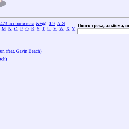
3473 исполнителя
&+@
0-9
А-Я
Поиск трека, альбома, и
M
N
O
P
Q
R
S
T
U
V
W
X
Y
un (feat. Gavin Beach)
tch)