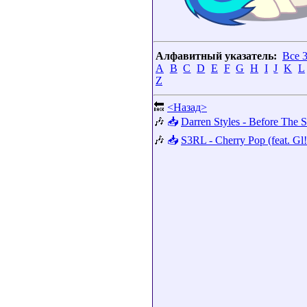
Алфавитный указатель:
Все 
A
B
C
D
E
F
G
H
I
J
K
L
Z
🔙
<Назад>
🎶
📥
Darren Styles - Before The S
🎶
📥
S3RL - Cherry Pop (feat. Gl!