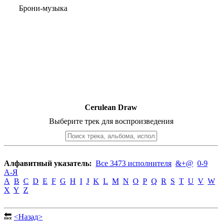
Брони-музыка
Cerulean Draw
Выберите трек для воспроизведения
Алфавитный указатель:
Все 3473 исполнителя
&+@
0-9
А-Я
A
B
C
D
E
F
G
H
I
J
K
L
M
N
O
P
Q
R
S
T
U
V
W
X
Y
Z
🔙
<Назад>