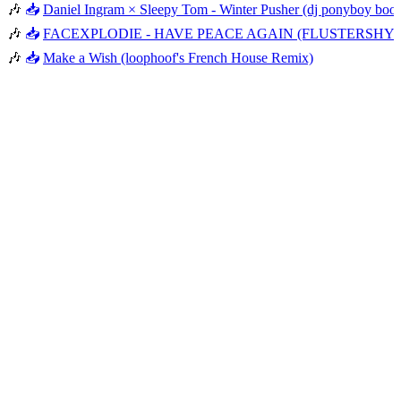
🎶
📥
Daniel Ingram × Sleepy Tom - Winter Pusher (dj ponyboy boot
🎶
📥
FACEXPLODIE - HAVE PEACE AGAIN (FLUSTERSHY 
🎶
📥
Make a Wish (loophoof's French House Remix)