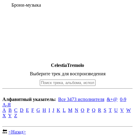
Брони-музыка
CelestiaTremolo
Выберите трек для воспроизведения
Алфавитный указатель:
Все 3473 исполнителя
&+@
0-9
А-Я
A
B
C
D
E
F
G
H
I
J
K
L
M
N
O
P
Q
R
S
T
U
V
W
X
Y
Z
🔙
<Назад>