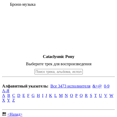
Брони-музыка
Cataclysmic Pony
Выберите трек для воспроизведения
Алфавитный указатель:
Все 3473 исполнителя
&+@
0-9
А-Я
A
B
C
D
E
F
G
H
I
J
K
L
M
N
O
P
Q
R
S
T
U
V
W
X
Y
Z
🔙
<Назад>