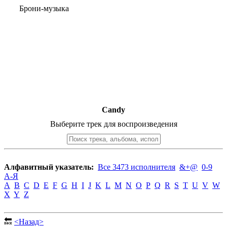
Брони-музыка
Candy
Выберите трек для воспроизведения
Алфавитный указатель:
Все 3473 исполнителя
&+@
0-9
А-Я
A
B
C
D
E
F
G
H
I
J
K
L
M
N
O
P
Q
R
S
T
U
V
W
X
Y
Z
🔙
<Назад>