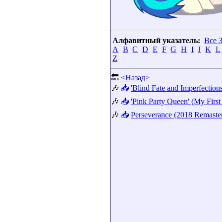
Алфавитный указатель:
Все 
A
B
C
D
E
F
G
H
I
J
K
L
Z
🔙
<Назад>
🎶
📥
'Blind Fate and Imperfection
🎶
📥
'Pink Party Queen' (My Firs
🎶
📥
Perseverance (2018 Remaste