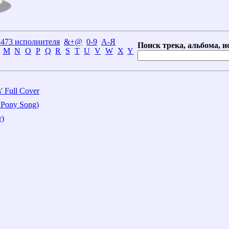
3473 исполнителя
&+@
0-9
А-Я
Поиск трека, альбома, и
M
N
O
P
Q
R
S
T
U
V
W
X
Y
s' Full Cover
t Pony Song)
r)