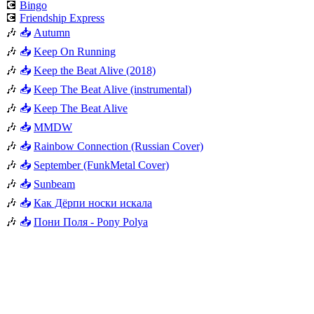
💽
Bingo
💽
Friendship Express
🎶
📥
Autumn
🎶
📥
Keep On Running
🎶
📥
Keep the Beat Alive (2018)
🎶
📥
Keep The Beat Alive (instrumental)
🎶
📥
Keep The Beat Alive
🎶
📥
MMDW
🎶
📥
Rainbow Connection (Russian Cover)
🎶
📥
September (FunkMetal Cover)
🎶
📥
Sunbeam
🎶
📥
Как Дёрпи носки искала
🎶
📥
Пони Поля - Pony Polya