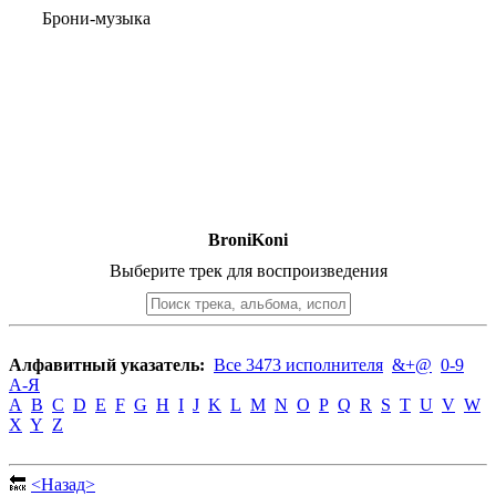
Брони-музыка
BroniKoni
Выберите трек для воспроизведения
Алфавитный указатель:
Все 3473 исполнителя
&+@
0-9
А-Я
A
B
C
D
E
F
G
H
I
J
K
L
M
N
O
P
Q
R
S
T
U
V
W
X
Y
Z
🔙
<Назад>