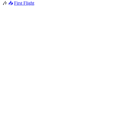
🎶
📥
First Flight