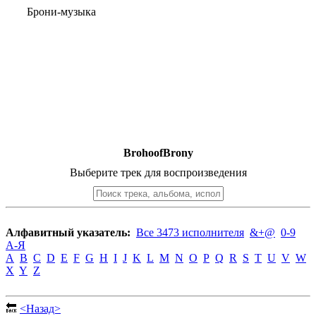
Брони-музыка
BrohoofBrony
Выберите трек для воспроизведения
Алфавитный указатель:
Все 3473 исполнителя
&+@
0-9
А-Я
A
B
C
D
E
F
G
H
I
J
K
L
M
N
O
P
Q
R
S
T
U
V
W
X
Y
Z
🔙
<Назад>