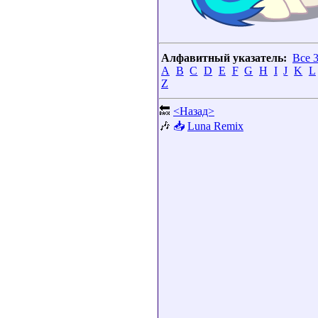
Алфавитный указатель:
Все 
A
B
C
D
E
F
G
H
I
J
K
L
Z
🔙
<Назад>
🎶
📥
Luna Remix