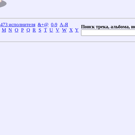
3473 исполнителя
&+@
0-9
А-Я
Поиск трека, альбома, и
M
N
O
P
Q
R
S
T
U
V
W
X
Y