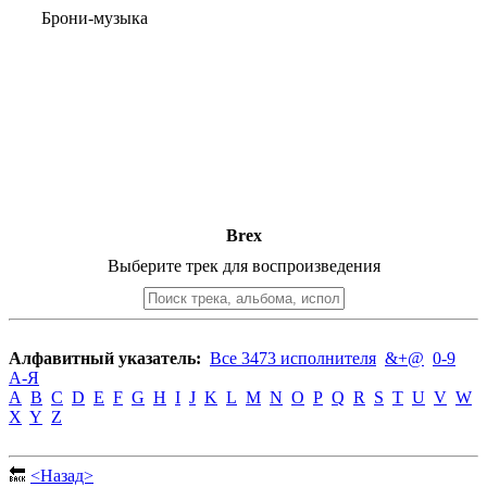
Брони-музыка
Brex
Выберите трек для воспроизведения
Алфавитный указатель:
Все 3473 исполнителя
&+@
0-9
А-Я
A
B
C
D
E
F
G
H
I
J
K
L
M
N
O
P
Q
R
S
T
U
V
W
X
Y
Z
🔙
<Назад>