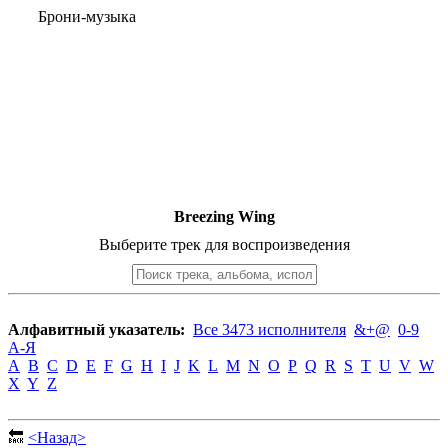
Брони-музыка
Breezing Wing
Выберите трек для воспроизведения
Алфавитный указатель:
Все 3473 исполнителя
&+@
0-9
А-Я
A
B
C
D
E
F
G
H
I
J
K
L
M
N
O
P
Q
R
S
T
U
V
W
X
Y
Z
🔙
<Назад>