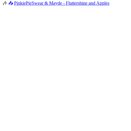
🎶
📥
PinkiePieSwear & Mayde - Fluttershine and Apples