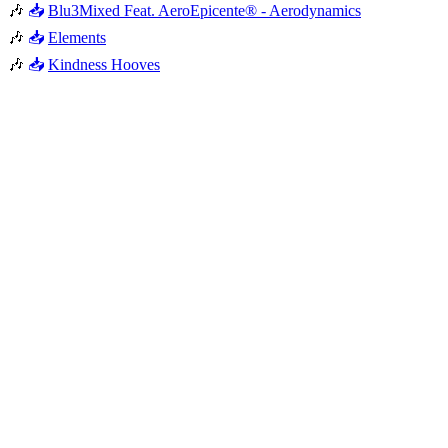
🎶
📥
Blu3Mixed Feat. AeroEpicente® - Aerodynamics
🎶
📥
Elements
🎶
📥
Kindness Hooves