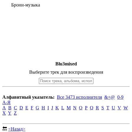
Брони-музыка
Blu3mixed
Выберите трек для воспроизведения
Алфавитный указатель:
Все 3473 исполнителя
&+@
0-9
А-Я
A
B
C
D
E
F
G
H
I
J
K
L
M
N
O
P
Q
R
S
T
U
V
W
X
Y
Z
🔙
<Назад>