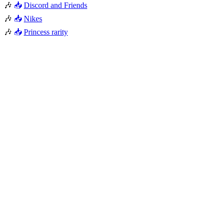
🎶
📥
Discord and Friends
🎶
📥
Nikes
🎶
📥
Princess rarity