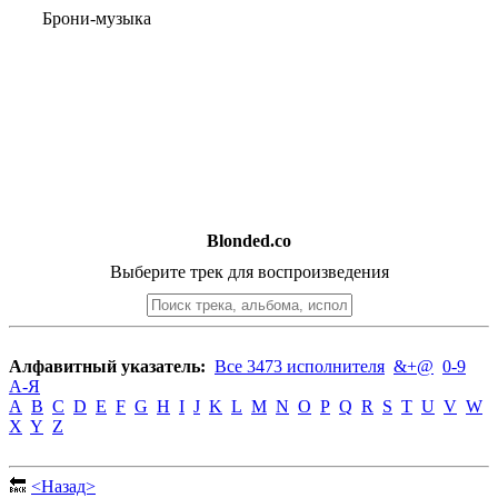
Брони-музыка
Blonded.co
Выберите трек для воспроизведения
Алфавитный указатель:
Все 3473 исполнителя
&+@
0-9
А-Я
A
B
C
D
E
F
G
H
I
J
K
L
M
N
O
P
Q
R
S
T
U
V
W
X
Y
Z
🔙
<Назад>