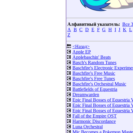
Алфавитный указатель:
Все 
A
B
C
D
E
F
G
H
I
J
K
L
Z
🔙
<Назад>
💽
Apple EP
💽
Applebaschin' Beats
💽
Basch's Random Tunes
💽
Baschfire's Electronic Experime
💽
Baschfire's Free Music
💽
Baschfire's Free Tunes
💽
Baschfire's Orchestral Music
💽
Battlefields of Equestria
💽
Dreamwarden
💽
Epic Final Bosses of Equestria V
💽
Epic Final Bosses of Equestria V
💽
Epic Final Bosses of Equestria V
💽
Fall of the Empire OST
💽
Harmonic Discordance
💽
Luna Orchestral
💽
Mic Becomes a Pokemon Maste