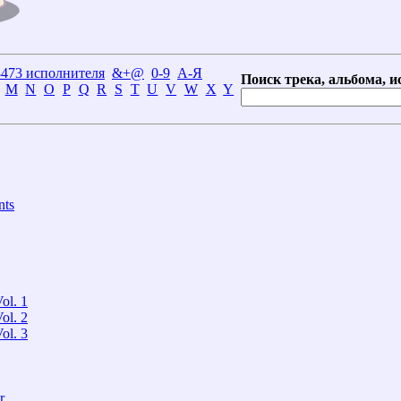
3473 исполнителя
&+@
0-9
А-Я
Поиск трека, альбома, и
M
N
O
P
Q
R
S
T
U
V
W
X
Y
nts
ol. 1
ol. 2
ol. 3
r