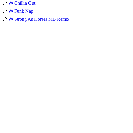
🎶
📥
Chillin Out
🎶
📥
Funk Nap
🎶
📥
Strong As Horses MB Remix