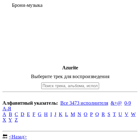
Брони-музыка
Azurite
Выберите трек для воспроизведения
Алфавитный указатель:
Все 3473 исполнителя
&+@
0-9
А-Я
A
B
C
D
E
F
G
H
I
J
K
L
M
N
O
P
Q
R
S
T
U
V
W
X
Y
Z
🔙
<Назад>