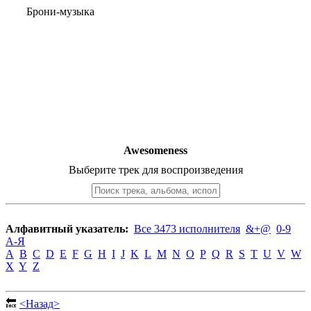
Брони-музыка
Awesomeness
Выберите трек для воспроизведения
Алфавитный указатель:
Все 3473 исполнителя
&+@
0-9
А-Я
A
B
C
D
E
F
G
H
I
J
K
L
M
N
O
P
Q
R
S
T
U
V
W
X
Y
Z
🔙
<Назад>