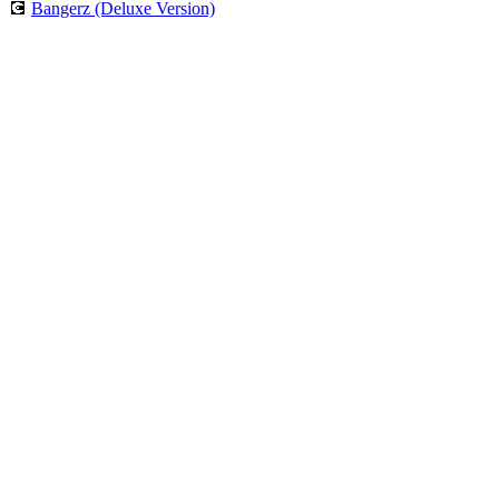
💽
Bangerz (Deluxe Version)