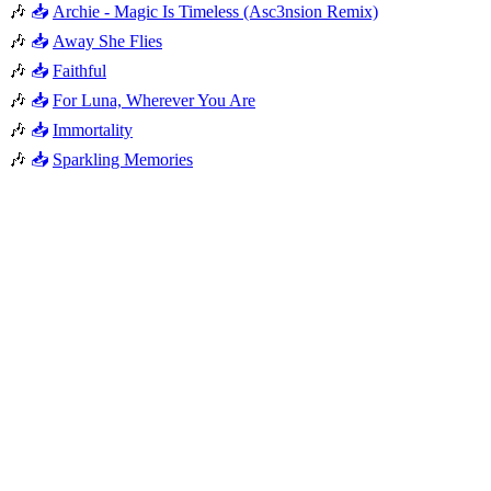
🎶
📥
Archie - Magic Is Timeless (Asc3nsion Remix)
🎶
📥
Away She Flies
🎶
📥
Faithful
🎶
📥
For Luna, Wherever You Are
🎶
📥
Immortality
🎶
📥
Sparkling Memories