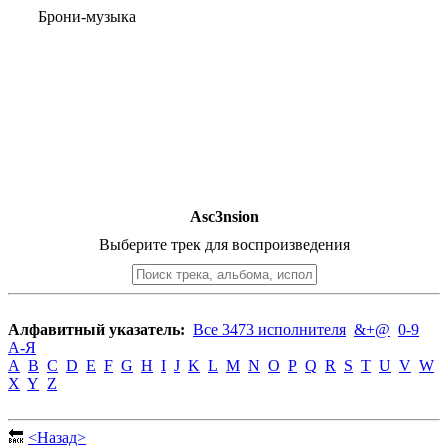
Брони-музыка
Asc3nsion
Выберите трек для воспроизведения
Алфавитный указатель:
Все 3473 исполнителя
&+@
0-9
А-Я
A
B
C
D
E
F
G
H
I
J
K
L
M
N
O
P
Q
R
S
T
U
V
W
X
Y
Z
🔙
<Назад>