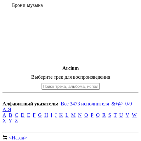
Брони-музыка
Arcium
Выберите трек для воспроизведения
Алфавитный указатель:
Все 3473 исполнителя
&+@
0-9
А-Я
A
B
C
D
E
F
G
H
I
J
K
L
M
N
O
P
Q
R
S
T
U
V
W
X
Y
Z
🔙
<Назад>