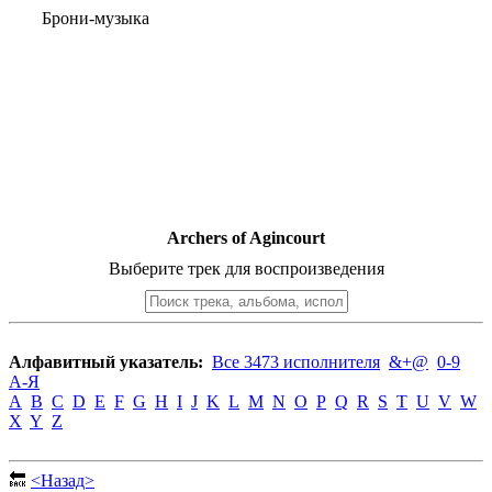
Брони-музыка
Archers of Agincourt
Выберите трек для воспроизведения
Алфавитный указатель:
Все 3473 исполнителя
&+@
0-9
А-Я
A
B
C
D
E
F
G
H
I
J
K
L
M
N
O
P
Q
R
S
T
U
V
W
X
Y
Z
🔙
<Назад>