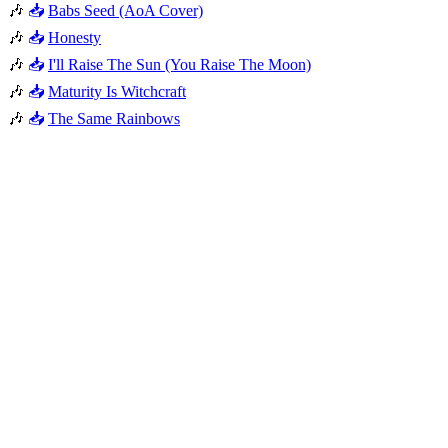
🎶
📥
Babs Seed (AoA Cover)
🎶
📥
Honesty
🎶
📥
I'll Raise The Sun (You Raise The Moon)
🎶
📥
Maturity Is Witchcraft
🎶
📥
The Same Rainbows