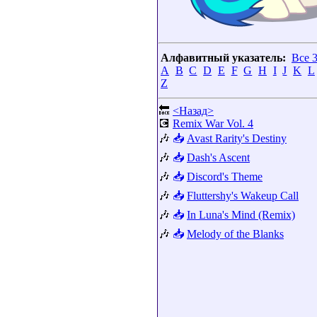
Алфавитный указатель:
Все 
A
B
C
D
E
F
G
H
I
J
K
L
Z
🔙
<Назад>
💽
Remix War Vol. 4
🎶
📥
Avast Rarity's Destiny
🎶
📥
Dash's Ascent
🎶
📥
Discord's Theme
🎶
📥
Fluttershy's Wakeup Call
🎶
📥
In Luna's Mind (Remix)
🎶
📥
Melody of the Blanks