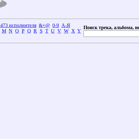
3473 исполнителя
&+@
0-9
А-Я
Поиск трека, альбома, и
M
N
O
P
Q
R
S
T
U
V
W
X
Y