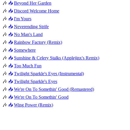
🎶
📥
Beyond Her Garden
🎶
📥
Discord Welcome Home
🎶
📥
I'm Yours
🎶
📥
Neverending Strife
🎶
📥
No Man's Land
🎶
📥
Rainbow Factory (Remix)
🎶
📥
Somewhere
🎶
📥
Sunshine & Celery Stalks (Applejinx's Remix)
🎶
📥
Too Much Fun
🎶
📥
Twilight Sparkle's Eyes (Instrumental)
🎶
📥
Twilight Sparkle's Eyes
🎶
📥
We're On To Somethin' Good (Remastered)
🎶
📥
We're On To Somethin' Good
🎶
📥
Wing Power (Remix)