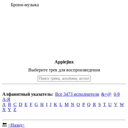
Брони-музыка
Applejinx
Выберите трек для воспроизведения
Алфавитный указатель:
Все 3473 исполнителя
&+@
0-9
А-Я
A
B
C
D
E
F
G
H
I
J
K
L
M
N
O
P
Q
R
S
T
U
V
W
X
Y
Z
🔙
<Назад>