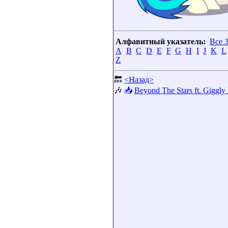
Алфавитный указатель:
Все 
A
B
C
D
E
F
G
H
I
J
K
L
Z
🔙
<Назад>
🎶
📥
Beyond The Stars ft. Giggl