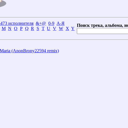
3473 исполнителя
&+@
0-9
А-Я
Поиск трека, альбома, и
M
N
O
P
Q
R
S
T
U
V
W
X
Y
y Maria (AnonBrony22594 remix)