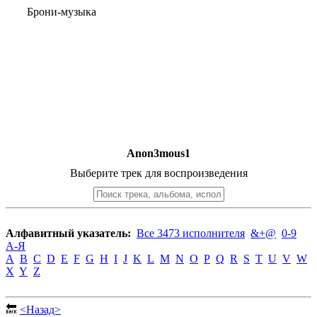
Брони-музыка
Anon3mous1
Выберите трек для воспроизведения
Алфавитный указатель:
Все 3473 исполнителя
&+@
0-9
А-Я
A
B
C
D
E
F
G
H
I
J
K
L
M
N
O
P
Q
R
S
T
U
V
W
X
Y
Z
🔙
<Назад>