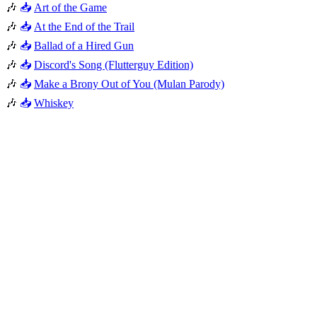
🎶
📥
Art of the Game
🎶
📥
At the End of the Trail
🎶
📥
Ballad of a Hired Gun
🎶
📥
Discord's Song (Flutterguy Edition)
🎶
📥
Make a Brony Out of You (Mulan Parody)
🎶
📥
Whiskey