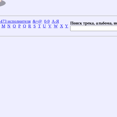
3473 исполнителя
&+@
0-9
А-Я
Поиск трека, альбома, и
M
N
O
P
Q
R
S
T
U
V
W
X
Y