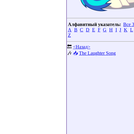
Алфавитный указатель:
Все 
A
B
C
D
E
F
G
H
I
J
K
L
Z
🔙
<Назад>
🎶
📥
The Laughter Song