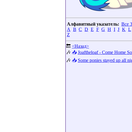
Алфавитный указатель:
Все 
A
B
C
D
E
F
G
H
I
J
K
L
Z
🔙
<Назад>
🎶
📥
Joaftheloaf - Come Home So
🎶
📥
Some ponies stayed up all ni