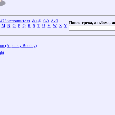
3473 исполнителя
&+@
0-9
А-Я
Поиск трека, альбома, и
M
N
O
P
Q
R
S
T
U
V
W
X
Y
on (Alpharay Bootleg)
ght