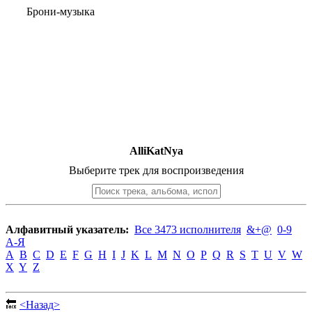
Брони-музыка
AlliKatNya
Выберите трек для воспроизведения
Алфавитный указатель:
Все 3473 исполнителя
&+@
0-9
А-Я
A
B
C
D
E
F
G
H
I
J
K
L
M
N
O
P
Q
R
S
T
U
V
W
X
Y
Z
🔙
<Назад>