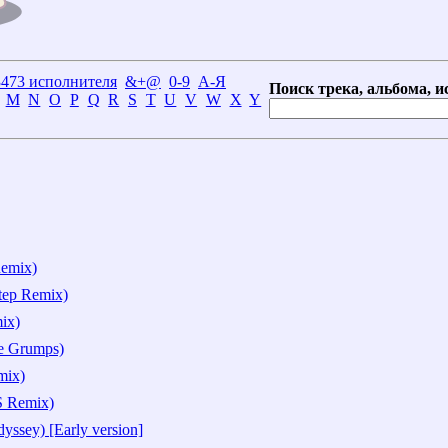
3473 исполнителя
&+@
0-9
А-Я
Поиск трека, альбома, и
M
N
O
P
Q
R
S
T
U
V
W
X
Y
Remix)
tep Remix)
ix)
e Grumps)
mix)
S Remix)
yssey) [Early version]