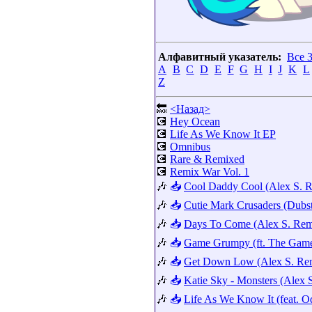
Алфавитный указатель:
Все 
A
B
C
D
E
F
G
H
I
J
K
L
Z
🔙
<Назад>
💽
Hey Ocean
💽
Life As We Know It EP
💽
Omnibus
💽
Rare & Remixed
💽
Remix War Vol. 1
🎶
📥
Cool Daddy Cool (Alex S. 
🎶
📥
Cutie Mark Crusaders (Dubs
🎶
📥
Days To Come (Alex S. Rem
🎶
📥
Game Grumpy (ft. The Gam
🎶
📥
Get Down Low (Alex S. Re
🎶
📥
Katie Sky - Monsters (Alex 
🎶
📥
Life As We Know It (feat. Od