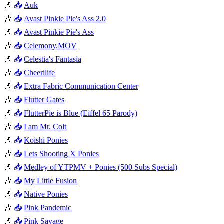
🎶
📥
Auk
🎶
📥
Avast Pinkie Pie's Ass 2.0
🎶
📥
Avast Pinkie Pie's Ass
🎶
📥
Celemony.MOV
🎶
📥
Celestia's Fantasia
🎶
📥
Cheerilife
🎶
📥
Extra Fabric Communication Center
🎶
📥
Flutter Gates
🎶
📥
FlutterPie is Blue (Eiffel 65 Parody)
🎶
📥
I am Mr. Colt
🎶
📥
Koishi Ponies
🎶
📥
Lets Shooting X Ponies
🎶
📥
Medley of YTPMV + Ponies (500 Subs Special)
🎶
📥
My Little Fusion
🎶
📥
Native Ponies
🎶
📥
Pink Pandemic
🎶
📥
Pink Savage