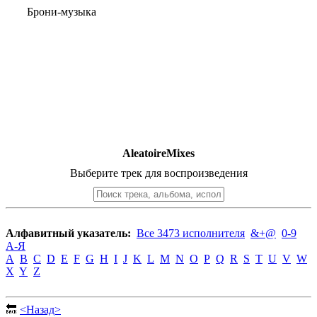
Брони-музыка
AleatoireMixes
Выберите трек для воспроизведения
Алфавитный указатель:
Все 3473 исполнителя
&+@
0-9
А-Я
A
B
C
D
E
F
G
H
I
J
K
L
M
N
O
P
Q
R
S
T
U
V
W
X
Y
Z
🔙
<Назад>