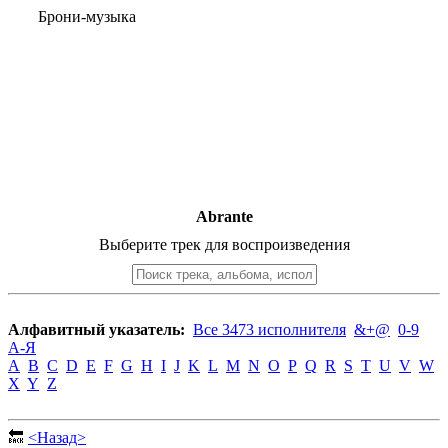
Брони-музыка
Abrante
Выберите трек для воспроизведения
Алфавитный указатель:
Все 3473 исполнителя
&+@
0-9
А-Я
A
B
C
D
E
F
G
H
I
J
K
L
M
N
O
P
Q
R
S
T
U
V
W
X
Y
Z
🔙
<Назад>