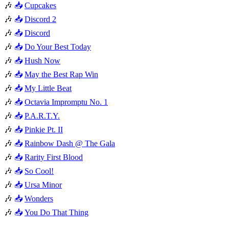
🎶
📥
Cupcakes
🎶
📥
Discord 2
🎶
📥
Discord
🎶
📥
Do Your Best Today
🎶
📥
Hush Now
🎶
📥
May the Best Rap Win
🎶
📥
My Little Beat
🎶
📥
Octavia Impromptu No. 1
🎶
📥
P.A.R.T.Y.
🎶
📥
Pinkie Pt. II
🎶
📥
Rainbow Dash @ The Gala
🎶
📥
Rarity First Blood
🎶
📥
So Cool!
🎶
📥
Ursa Minor
🎶
📥
Wonders
🎶
📥
You Do That Thing