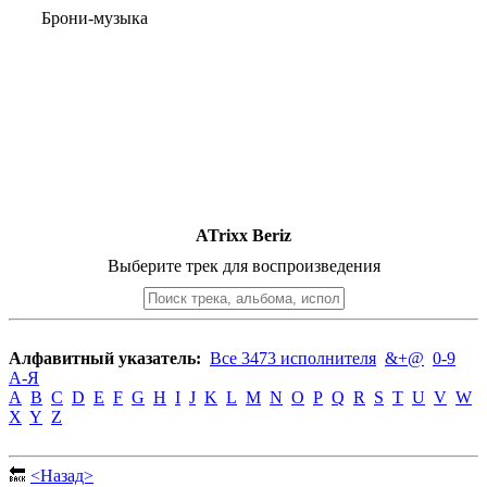
Брони-музыка
ATrixx Beriz
Выберите трек для воспроизведения
Алфавитный указатель:
Все 3473 исполнителя
&+@
0-9
А-Я
A
B
C
D
E
F
G
H
I
J
K
L
M
N
O
P
Q
R
S
T
U
V
W
X
Y
Z
🔙
<Назад>