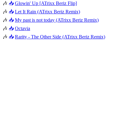
🎶
📥
Glowin' Up [ATrixx Beriz Flip]
🎶
📥
Let It Rain (ATrixx Beriz Remix)
🎶
📥
My past is not today (ATrixx Beriz Remix)
🎶
📥
Octavia
🎶
📥
Rarity - The Other Side (ATrixx Beriz Remix)