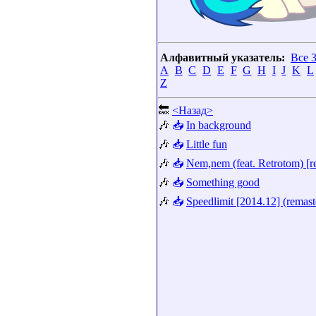
Алфавитный указатель:
Все 
A
B
C
D
E
F
G
H
I
J
K
L
Z
🔙
<Назад>
🎶
📥
In background
🎶
📥
Little fun
🎶
📥
Nem,nem (feat. Retrotom) [r
🎶
📥
Something good
🎶
📥
Speedlimit [2014.12] (remast