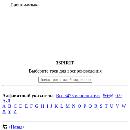
Брони-музыка
3SPIRIT
Выберите трек для воспроизведения
Алфавитный указатель:
Все 3473 исполнителя
&+@
0-9
А-Я
A
B
C
D
E
F
G
H
I
J
K
L
M
N
O
P
Q
R
S
T
U
V
W
X
Y
Z
🔙
<Назад>