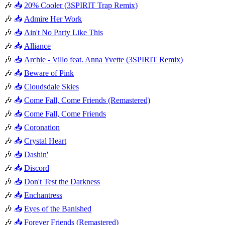
🎶
📥
20% Cooler (3SPIRIT Trap Remix)
🎶
📥
Admire Her Work
🎶
📥
Ain't No Party Like This
🎶
📥
Alliance
🎶
📥
Archie - Villo feat. Anna Yvette (3SPIRIT Remix)
🎶
📥
Beware of Pink
🎶
📥
Cloudsdale Skies
🎶
📥
Come Fall, Come Friends (Remastered)
🎶
📥
Come Fall, Come Friends
🎶
📥
Coronation
🎶
📥
Crystal Heart
🎶
📥
Dashin'
🎶
📥
Discord
🎶
📥
Don't Test the Darkness
🎶
📥
Enchantress
🎶
📥
Eyes of the Banished
🎶
📥
Forever Friends (Remastered)