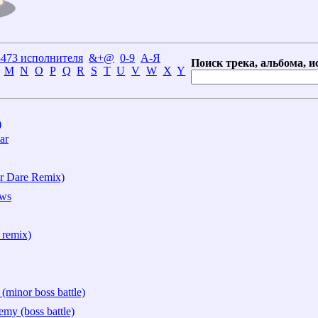
3473 исполнителя
&+@
0-9
А-Я
Поиск трека, альбома, и
M
N
O
P
Q
R
S
T
U
V
W
X
Y
)
ar
r Dare Remix)
ows
 remix)
(minor boss battle)
emy (boss battle)