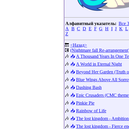
Алфавитный указатель:
Все 
A
B
C
D
E
F
G
H
I
J
K
L
Z
🔙
<Назад>
💽
(Nightmare fall Re-arrangement
🎶
📥
A Thousand Years In One Te
🎶
📥
A World in Eternal Night
🎶
📥
Beyond Her Garden (Truth o
🎶
📥
Blue Wings Above All Sorr
🎶
📥
Dashing Bash
🎶
📥
Epic Crusaders (CMC theme
🎶
📥
Pinkie Pie
🎶
📥
Rainbow of Life
🎶
📥
The lost kingdom - Ambition 
🎶
📥
The lost kingdom - Fierce en